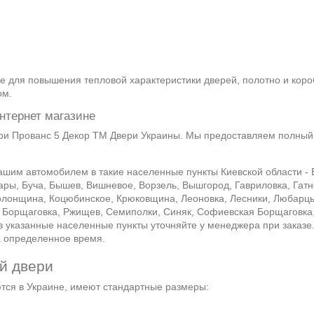
е для повышения тепловой характеристики дверей, полотно и коро
ом.
нтернет магазине
и Прованс 5 Декор ТМ Двери Украины. Мы предоставляем полный 
шим автомобилем в такие населенные пункты Киевской области - 
ары, Буча, Бышев, Вишневое, Ворзель, Вышгород, Гавриловка, Гатн
Колонщина, Коцюбинское, Крюковщина, Леоновка, Лесники, Любарцы
 Борщаговка, Ржищев, Семиполки, Синяк, Софиевская Борщаговка, 
 в указанные населенные пункты уточняйте у менеджера при заказе
на определенное время.
й двери
ются в Украине, имеют стандартные размеры: