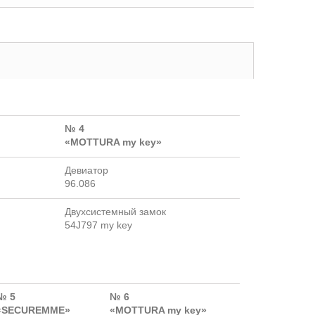
№ 4
«MOTTURA my key»
Девиатор
96.086
Двухсистемный замок
54J797 my key
№ 5
№ 6
«SECUREMME»
«MOTTURA my key»