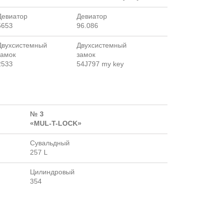
Девиатор
Девиатор
5653
96.086
Двухсистемный
Двухсистемный
замок
замок
2533
54J797 my key
№ 3
«MUL-T-LOCK»
Сувальдный
257 L
Цилиндровый
354