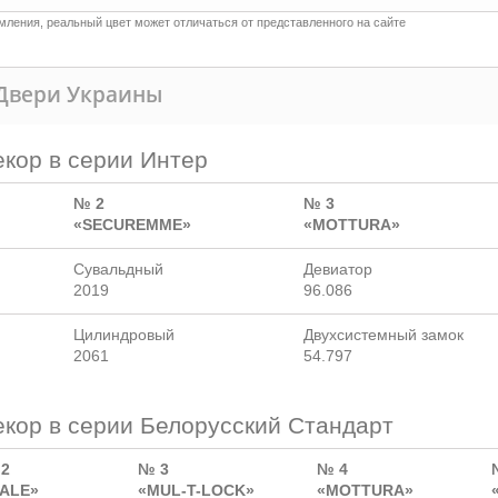
ления, реальный цвет может отличаться от представленного на сайте
 Двери Украины
кор в серии Интер
№ 2
№ 3
«SECUREMME»
«MOTTURA»
Сувальдный
Девиатор
2019
96.086
Цилиндровый
Двухсистемный замок
2061
54.797
екор в серии Белорусский Стандарт
2
№ 3
№ 4
ALE»
«MUL-T-LOCK»
«MOTTURA»