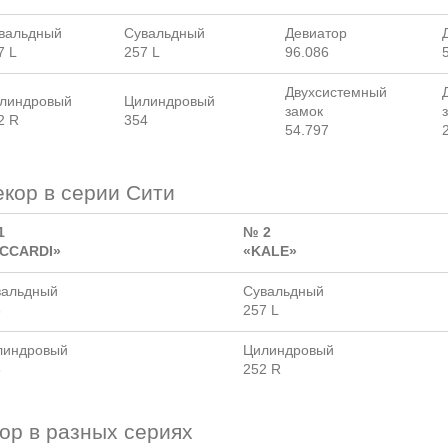
вальдный
Сувальдный
Девиатор
7 L
257 L
96.086
Двухсистемный
линдровый
Цилиндровый
замок
2 R
354
54.797
кор в серии Сити
1
№ 2
ICCARDI»
«KALE»
вальдный
Сувальдный
6
257 L
линдровый
Цилиндровый
3
252 R
ор в разных сериях