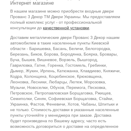
Интернет магазине
В нашем магазине можно приобрести входные двери
Прованс 3 Декор ТМ Двери Украины. Мы предоставляем
полный комплекс услуг - от профессиональной
консультации до
качественной установки
.
Доставим металлические двери Прованс 3 Декор нашим
автомобилем в такие населенные пункты Киевской
области - Баришевка, Басань, Беличи, Белогородка,
Березань, Биков, Борова, Бородянка, Боярка, Бровары,
Буча, Бышев, Вишневое, Ворзель, Вышгород,
Гавриловка, Гатне, Горенка, Гостомель, Гребинки,
Дымер, Жукин, Ирпень, Катюжанка, Клавдиево, Княжичи,
Кодра, Колонщина, Коцюбинское, Крюковщина,
Леоновка, Лесники, Любарцы, Лютеж, Морозовка,
Музычи, Новоселки, Обухов, Перемога, Песковка,
Петровское, Петропавловская Борщаговка, Ржищев,
Семиполки, Синяк, Софиевская Борщаговка, Стайки,
Украинка, Фастов, Феневичи, Хотов, Чабаны, Шпитьки и
не только. Стоимость доставки в указанные населенные
пункты уточняйте у менеджера при заказе. Доставка
будет произведена по Вашему адресу, часто есть
возможность договориться о доставке на определенное