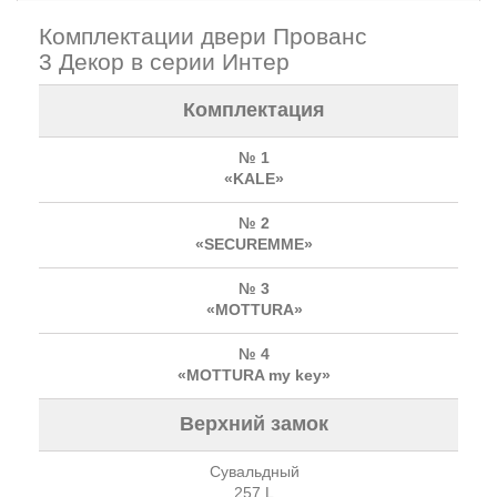
Комплектации двери Прованс
3 Декор в серии Интер
Комплектация
№ 1
«KALE»
№ 2
«SECUREMME»
№ 3
«MOTTURA»
№ 4
«MOTTURA my key»
Верхний замок
Сувальдный
257 L