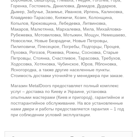
Вороньков, Вышгород, Глеваха, Гнедин, Гоголев, Гора,
Горенка, Гостомель, Даниловка, Демидов, Дударков,
Дымер, Забучье, Зазимье, Иванков, Ирпень, Калиновка,
Клавдиево-Тарасово, Княжичи, Козин, Колонщина,
Копылов, Крюковщина, Лебедевка, Литвиновка,
Макаров, Малютянка, Мархалевка, Мила, Михайловка-
Рубежевка, Мотовиловка, Мотыжин, Мощун, Немешаево,
Новоселки, Новые Безрадичи, Новые Петровцы,
Пилиповичи, Плесецкое, Погребы, Подгорцы, Процев,
Пуховка, Рогозов, Рожевка, Рожны, Сосновка, Старые
Петровцы, Стоянка, Счастливое, Тарасовка, Требухов,
Ходосовка, Хотяновка, Чубинское, Юров, Яблоновка,
Ясногородка, а также другие населенные пункты.
Стоимость доставки уточняйте у менеджера при заказе.
Магазин MetalDoors предоставляет полный комплекс
услуг – доставка по Киеву и Украине, установка
опытными мастерами (Киев и пригород), гарантийное и
постгарантийное обслуживание. На все установленные
нами двери и работы предоставляется гарантия – 1 год
при соблюдении условий эксплуатации.