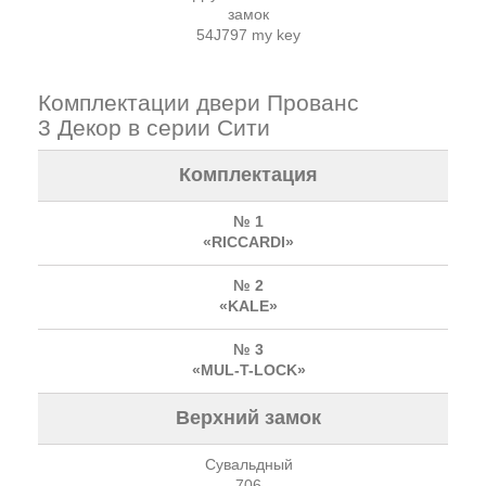
замок
54J797 my key
Комплектации двери Прованс
3 Декор в серии Сити
Комплектация
№ 1
«RICCARDI»
№ 2
«KALE»
№ 3
«MUL-T-LOCK»
Верхний замок
Сувальдный
706