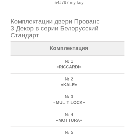
54J797 my key
Комплектации двери Прованс
3 Декор в серии Белорусский
Стандарт
Комплектация
№ 1
«RICCARDI»
№ 2
«KALE»
№ 3
«MUL-T-LOCK»
№ 4
«MOTTURA»
№ 5