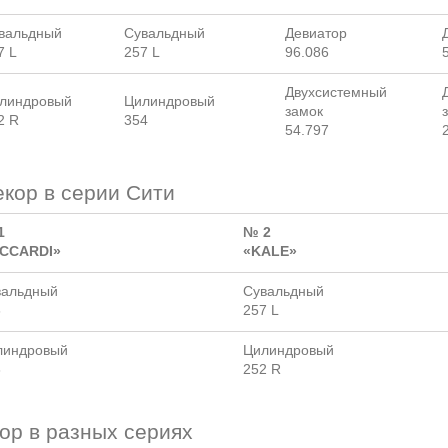
вальдный
Сувальдный
Девиатор
7 L
257 L
96.086
Двухсистемный
линдровый
Цилиндровый
замок
2 R
354
54.797
кор в серии Сити
1
№ 2
ICCARDI»
«KALE»
вальдный
Сувальдный
6
257 L
линдровый
Цилиндровый
3
252 R
ор в разных сериях