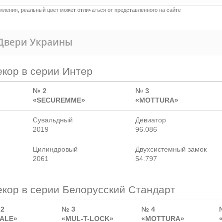
ления, реальный цвет может отличаться от представленного на сайте
 Двери Украины
кор в серии Интер
№ 2
№ 3
«SECUREMME»
«MOTTURA»
Сувальдный
Девиатор
2019
96.086
Цилиндровый
Двухсистемный замок
2061
54.797
екор в серии Белорусский Стандарт
2
№ 3
№ 4
ALE»
«MUL-T-LOCK»
«MOTTURA»