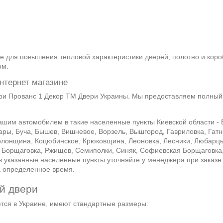
е для повышения тепловой характеристики дверей, полотно и коро
ом.
нтернет магазине
и Прованс 1 Декор ТМ Двери Украины. Мы предоставляем полный 
шим автомобилем в такие населенные пункты Киевской области - 
ары, Буча, Бышев, Вишневое, Ворзель, Вышгород, Гавриловка, Гатн
Колонщина, Коцюбинское, Крюковщина, Леоновка, Лесники, Любарцы
 Борщаговка, Ржищев, Семиполки, Синяк, Софиевская Борщаговка, 
 в указанные населенные пункты уточняйте у менеджера при заказе
на определенное время.
й двери
ются в Украине, имеют стандартные размеры: