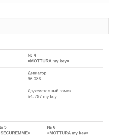
№ 4
«MOTTURA my key»
Девиатор
96.086
Двухсистемный замок
54J797 my key
№ 5
№ 6
«SECUREMME»
«MOTTURA my key»