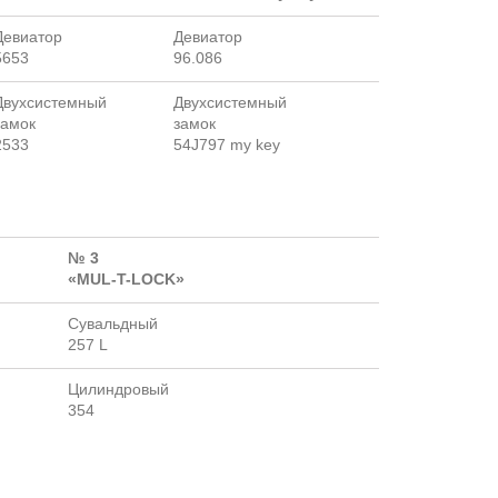
Девиатор
Девиатор
5653
96.086
Двухсистемный
Двухсистемный
замок
замок
2533
54J797 my key
№ 3
«MUL-T-LOCK»
Сувальдный
257 L
Цилиндровый
354