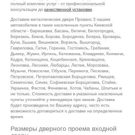
полный комплекс услуг - от профессиональной
консультации до
качественной установки
.
Доставим металлические двери Прованс 3 нашим
автомобилем в такие населенные пункты Киевской
области - Баришевка, Басань, Беличи, Белогородка,
Березань, Биков, Борова, Бородянка, Боярка, Бровары,
Буча, Бышев, Вишневое, Ворзель, Вышгород,
Гавриловка, Гатне, Горенка, Гостомель, Гребинки,
Дымер, Жукин, Ирпень, Катюжанка, Клавдиево, Княжичи,
Кодра, Колонщина, Коцюбинское, Крюковщина,
Леоновка, Лесники, Любарцы, Лютеж, Морозовка,
Музычи, Новоселки, Обухов, Перемога, Песковка,
Петровское, Петропавловская Борщаговка, Ржищев,
Семиполки, Синяк, Софиевская Борщаговка, Стайки,
Украинка, Фастов, Феневичи, Хотов, Чабаны, Шпитьки и
не только. Стоимость доставки в указанные населенные
пункты уточняйте у менеджера при заказе. Доставка
будет произведена по Вашему адресу, часто есть
возможность договориться о доставке на определенное
время.
Размеры дверного проема входной