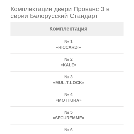
Комплектации двери Прованс 3 в
серии Белорусский Стандарт
Комплектация
№ 1
«RICCARDI»
№ 2
«KALE»
№ 3
«MUL-T-LOCK»
№ 4
«MOTTURA»
№ 5
«SECUREMME»
№ 6