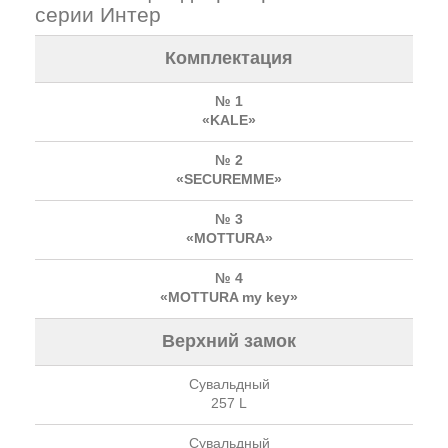
серии Интер
Комплектация
№ 1
«KALE»
№ 2
«SECUREMME»
№ 3
«MOTTURA»
№ 4
«MOTTURA my key»
Верхний замок
Сувальдный
257 L
Сувальдный