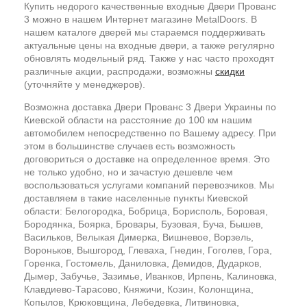
Купить недорого качественные входные Двери Прованс
3 можно в нашем Интернет магазине MetalDoors. В
нашем каталоге дверей мы стараемся поддерживать
актуальные цены на входные двери, а также регулярно
обновлять модельный ряд. Также у нас часто проходят
различные акции, распродажи, возможны
скидки
(уточняйте у менеджеров).
Возможна доставка Двери Прованс 3 Двери Украины по
Киевской области на расстояние до 100 км нашим
автомобилем непосредственно по Вашему адресу. При
этом в большинстве случаев есть возможность
договориться о доставке на определенное время. Это
не только удобно, но и зачастую дешевле чем
воспользоваться услугами компаний перевозчиков. Мы
доставляем в такие населенные пункты Киевской
области: Белогородка, Бобрица, Борисполь, Боровая,
Бородянка, Боярка, Бровары, Бузовая, Буча, Бышев,
Васильков, Велыкая Димерка, Вишневое, Ворзель,
Вороньков, Вышгород, Глеваха, Гнедин, Гоголев, Гора,
Горенка, Гостомель, Даниловка, Демидов, Дударков,
Дымер, Забучье, Зазимье, Иванков, Ирпень, Калиновка,
Клавдиево-Тарасово, Княжичи, Козин, Колонщина,
Копылов, Крюковщина, Лебедевка, Литвиновка,