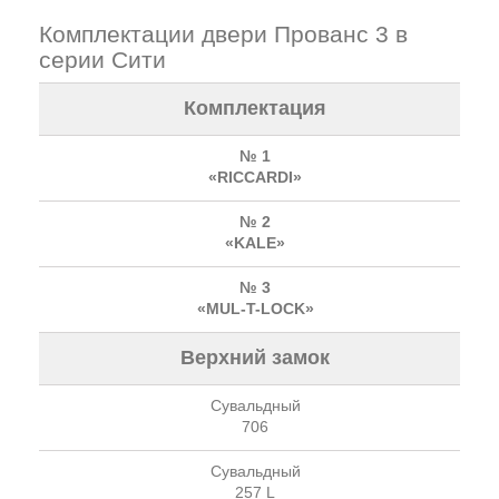
Комплектации двери Прованс 3 в
серии Сити
Комплектация
№ 1
«RICCARDI»
№ 2
«KALE»
№ 3
«MUL-T-LOCK»
Верхний замок
Сувальдный
706
Сувальдный
257 L