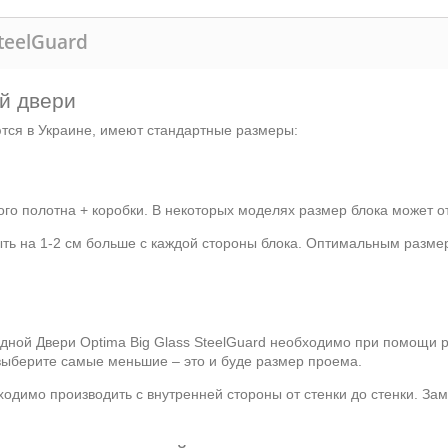
teelGuard
й двери
ются в Украине, имеют стандартные размеры:
го полотна + коробки. В некоторых моделях размер блока может от
ыть на 1-2 см больше с каждой стороны блока. Оптимальным разме
дной Двери Optima Big Glass SteelGuard необходимо при помощи р
 выберите самые меньшие – это и буде размер проема.
ходимо производить с внутренней стороны от стенки до стенки. За