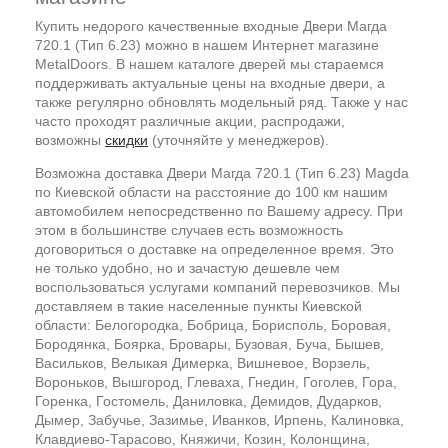
Купить недорого качественные входные Двери Магда
720.1 (Тип 6.23) можно в нашем Интернет магазине
MetalDoors. В нашем каталоге дверей мы стараемся
поддерживать актуальные цены на входные двери, а
также регулярно обновлять модельный ряд. Также у нас
часто проходят различные акции, распродажи,
возможны
скидки
(уточняйте у менеджеров).
Возможна доставка Двери Магда 720.1 (Тип 6.23) Magda
по Киевской области на расстояние до 100 км нашим
автомобилем непосредственно по Вашему адресу. При
этом в большинстве случаев есть возможность
договориться о доставке на определенное время. Это
не только удобно, но и зачастую дешевле чем
воспользоваться услугами компаний перевозчиков. Мы
доставляем в такие населенные пункты Киевской
области: Белогородка, Бобрица, Борисполь, Боровая,
Бородянка, Боярка, Бровары, Бузовая, Буча, Бышев,
Васильков, Велыкая Димерка, Вишневое, Ворзель,
Вороньков, Вышгород, Глеваха, Гнедин, Гоголев, Гора,
Горенка, Гостомель, Даниловка, Демидов, Дударков,
Дымер, Забучье, Зазимье, Иванков, Ирпень, Калиновка,
Клавдиево-Тарасово, Княжичи, Козин, Колонщина,