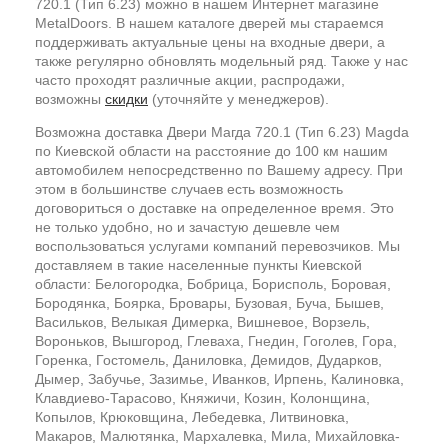
720.1 (Тип 6.23) можно в нашем Интернет магазине
MetalDoors. В нашем каталоге дверей мы стараемся
поддерживать актуальные цены на входные двери, а
также регулярно обновлять модельный ряд. Также у нас
часто проходят различные акции, распродажи,
возможны
скидки
(уточняйте у менеджеров).
Возможна доставка Двери Магда 720.1 (Тип 6.23) Magda
по Киевской области на расстояние до 100 км нашим
автомобилем непосредственно по Вашему адресу. При
этом в большинстве случаев есть возможность
договориться о доставке на определенное время. Это
не только удобно, но и зачастую дешевле чем
воспользоваться услугами компаний перевозчиков. Мы
доставляем в такие населенные пункты Киевской
области: Белогородка, Бобрица, Борисполь, Боровая,
Бородянка, Боярка, Бровары, Бузовая, Буча, Бышев,
Васильков, Велыкая Димерка, Вишневое, Ворзель,
Вороньков, Вышгород, Глеваха, Гнедин, Гоголев, Гора,
Горенка, Гостомель, Даниловка, Демидов, Дударков,
Дымер, Забучье, Зазимье, Иванков, Ирпень, Калиновка,
Клавдиево-Тарасово, Княжичи, Козин, Колонщина,
Копылов, Крюковщина, Лебедевка, Литвиновка,
Макаров, Малютянка, Мархалевка, Мила, Михайловка-