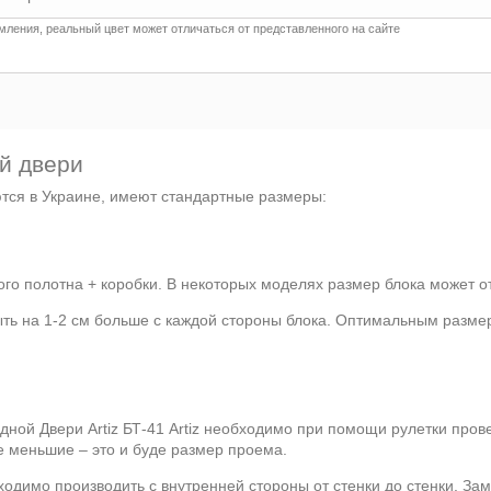
ления, реальный цвет может отличаться от представленного на сайте
й двери
ются в Украине, имеют стандартные размеры:
го полотна + коробки. В некоторых моделях размер блока может от
ыть на 1-2 см больше с каждой стороны блока. Оптимальным разме
ной Двери Artiz БТ-41 Artiz необходимо при помощи рулетки пров
е меньшие – это и буде размер проема.
ходимо производить с внутренней стороны от стенки до стенки. За