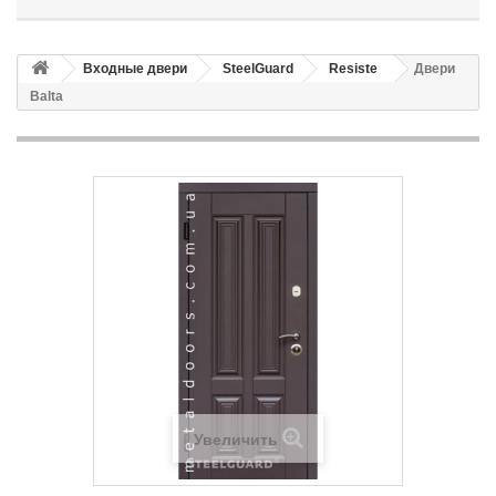
Входные двери
SteelGuard
Resiste
Двери
Balta
Увеличить