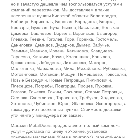
но и зачастую дешевле чем воспользоваться услугами
компаний перевозчиков. Мы доставляем в такие
населенные пункты Киевской области: Белогородка,
Бобрица, Борисполь, Боровая, Бородянка, Боярка,
Бровары, Бузовая, Буча, Бышев, Васильков, Велыкая
Димерка, Вишневое, Ворзель, Вороньков, Вышгород,
Глеваха, Гнедин, Гоголев, Гора, Горенка, Гостомель,
Даниловка, Демидов, Дударков, Дымер, Забучье,
Зазимье, Иванков, Ирпень, Калиновка, Клавдиево-
Тарасово, Княжичи, Козин, Колонщина, Копылов,
Крюковщина, Лебедевка, Литвиновка, Макаров,
Малютянка, Мархалевка, Мила, Михайловка-Рубежевка,
Мотовиловка, Мотыжин, Мощун, Немешаево, Новоселки,
Новые Безрадичи, Новые Петровцы, Пилиповичи,
Плесецкое, Погребы, Подгорцы, Процев, Пуховка,
Рогозов, Рожевка, Рожны, Сосновка, Старые Петровцы,
Стоянка, Счастливое, Тарасовка, Требухов, Ходосовка,
Хотяновка, Чубинское, Юров, Яблоновка, Ясногородка, а
также другие населенные пункты. Стоимость доставки
уточняйте у менеджера при заказе.
Магазин MetalDoors предоставляет полный комплекс
услуг – доставка по Киеву и Украине, установка
опытными мастерами (Киев и пригород), гарантийное и