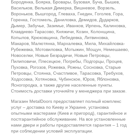
Бородянка, Боярка, Бровары, Бузовая, Буча, Бышев,
Васильков, Велыкая Димерка, Вишневое, Ворзель,
Вороньков, Вышгород, Глеваха, Гнедин, Гоголев, Гора,
Горенка, Гостомель, Даниловка, Демидов, Дударков,
Дымер, Забучье, Зазимье, Иванков, Ирпень, Калиновка,
Клавдиево-Тарасово, Княжичи, Козин, Колонщина,
Копылов, Крюковщина, Лебедевка, Литвиновка,
Макаров, Малютянка, Мархалевка, Мила, Михайловка-
Рубежевка, Мотовиловка, Мотыжин, Мощун, Немешаево,
Новоселки, Новые Безрадичи, Новые Петровцы,
Пилиповичи, Плесецкое, Погребы, Подгорцы, Процев,
Пуховка, Рогозов, Рожевка, Рожны, Сосновка, Старые
Петровцы, Стоянка, Счастливое, Тарасовка, Требухов,
Ходосовка, Хотяновка, Чубинское, Юров, Яблоновка,
Ясногородка, а также другие населенные пункты.
Стоимость доставки уточняйте у менеджера при заказе.
Магазин MetalDoors предоставляет полный комплекс
услуг – доставка по Киеву и Украине, установка
опытными мастерами (Киев и пригород), гарантийное и
постгарантийное обслуживание. На все установленные
нами двери и работы предоставляется гарантия – 1 год
при соблюдении условий эксплуатации.