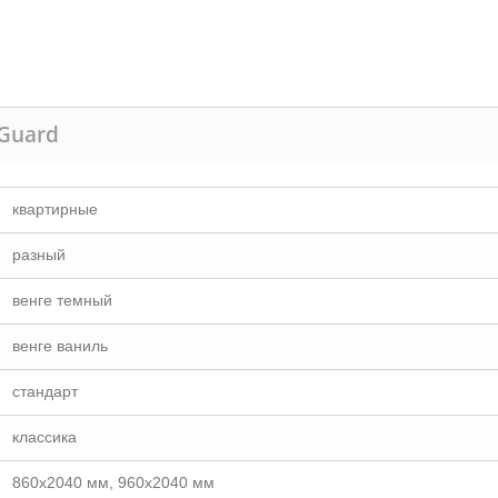
lGuard
квартирные
разный
венге темный
венге ваниль
стандарт
классика
860х2040 мм, 960х2040 мм