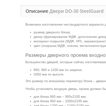
Описание
Двери DO-30 SteelGuard
Возможна изготовление нестандартного варианта д
размер дверного блока;
декор (фрезирование МДФ, дополнение декор
материал покрытия (МДФ, HPL, керамогранит
цвет (покраска МДФ, пленка, металлоконструк
Размеры дверного проема входно
Большинство дверей, которые сейчас изготавлива
860, 960 и 1200 мм по ширине;
2050 мм по высоте.
Это размер по внешнему периметру блока – дверно
Чтобы установить входную дверь, проем должен б
для блока 860 мм – 900х2100 мм;
для блока 960 мм – 1000х2100 мм;
для блока 1200 мм – 1240х2100 мм.