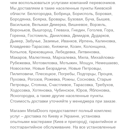
чем воспользоваться услугами компаний перевозчиков.
Мы доставляем в такие населенные пункты Киевской
области: Белогородка, Бобрица, Борисполь, Боровая,
Бородянка, Боярка, Бровары, Бузовая, Буча, Бышев,
Васильков, Велыкая Димерка, Вишневое, Ворзель,
Вороньков, Вышгород, Глеваха, Гнедин, Гоголев, Гора,
Горенка, Гостомель, Даниловка, Демидов, Дударков,
Дымер, Забучье, Зазимье, Иванков, Ирпень, Калиновка,
Клавдиево-Тарасово, Княжичи, Козин, Колонщина,
Копылов, Крюковщина, Лебедевка, Литвиновка,
Макаров, Малютянка, Мархалевка, Мила, Михайловка-
Рубежевка, Мотовиловка, Мотыжин, Мощун, Немешаево,
Новоселки, Новые Безрадичи, Новые Петровцы,
Пилиповичи, Плесецкое, Погребы, Подгорцы, Процев,
Пуховка, Рогозов, Рожевка, Рожны, Сосновка, Старые
Петровцы, Стоянка, Счастливое, Тарасовка, Требухов,
Ходосовка, Хотяновка, Чубинское, Юров, Яблоновка,
Ясногородка, а также другие населенные пункты.
Стоимость доставки уточняйте у менеджера при заказе.
Магазин MetalDoors предоставляет полный комплекс
услуг – доставка по Киеву и Украине, установка
опытными мастерами (Киев и пригород), гарантийное и
постгарантийное обслуживание. На все установленные