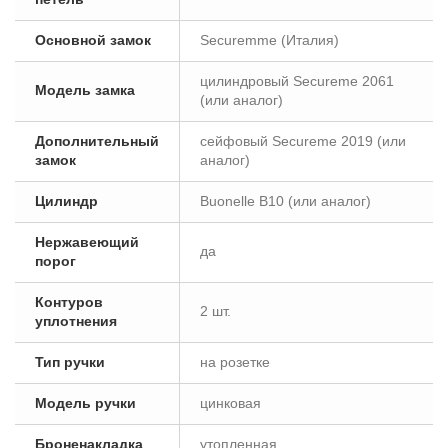
Основной замок
Securemme (Италия)
цилиндровый Secureme 2061
Модель замка
(или аналог)
Дополнительный
сейфовый Secureme 2019 (или
замок
аналог)
Цилиндр
Buonelle B10 (или аналог)
Нержавеющий
да
порог
Контуров
2 шт.
уплотнения
Тип ручки
на розетке
Модель ручки
цинковая
Броненакладка
утопленная