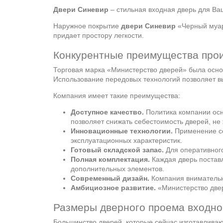
Двери Синевир
– стильная входная дверь для Ва
Наружное покрытие
двери Синевир
«Черный муар»
придает простору легкости.
Конкурентные преимущества про
Торговая марка «Министерство дверей» была основ
Использование передовых технологий позволяет в
Компания имеет такие преимущества:
Доступное качество.
Политика компании осн
позволяет снижать себестоимость дверей, не
Инновационные технологии.
Применение со
эксплуатационных характеристик.
Готовый складской запас.
Для оперативного
Полная комплектация.
Каждая дверь поставл
дополнительных элементов.
Современный дизайн.
Компания внимательно
Амбициозное развитие.
«Министерство двер
Размеры дверного проема входно
Большинство дверей, которые сейчас изготавлива