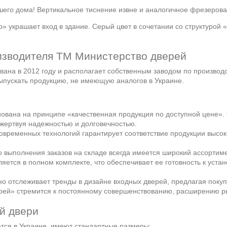
шего дома! Вертикальное тиснение извне и аналогичное фрезеров
 украшает вход в здание. Серый цвет в сочетании со структурой
изводителя ТМ Министерство дверей
ана в 2012 году и располагает собственным заводом по производ
ыпускать продукцию, не имеющую аналогов в Украине.
ована на принципе «качественная продукция по доступной цене».
 жертвуя надежностью и долговечностью.
временных технологий гарантирует соответствие продукции высоки
 выполнения заказов на складе всегда имеется широкий ассортиме
яется в полном комплекте, что обеспечивает ее готовность к уста
 отслеживает тренды в дизайне входных дверей, предлагая поку
ей» стремится к постоянному совершенствованию, расширению рын
й двери
ются в Украине, имеют стандартные размеры: