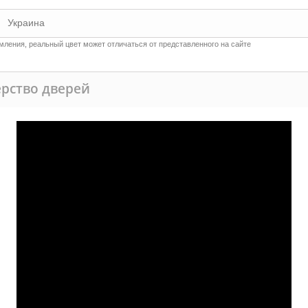
Украина
ления, реальный цвет может отличаться от представленного на сайте
рство дверей