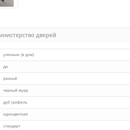
инистерство дверей
уличные (в дом)
да
разный
черный муар
дуб грифель
одноцветная
стандарт