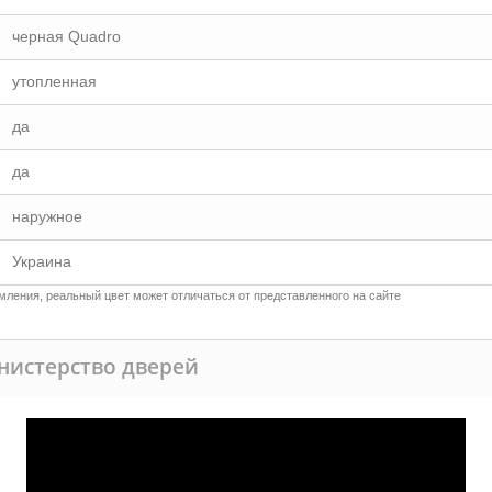
черная Quadro
утопленная
да
да
наружное
Украина
ления, реальный цвет может отличаться от представленного на сайте
инистерство дверей