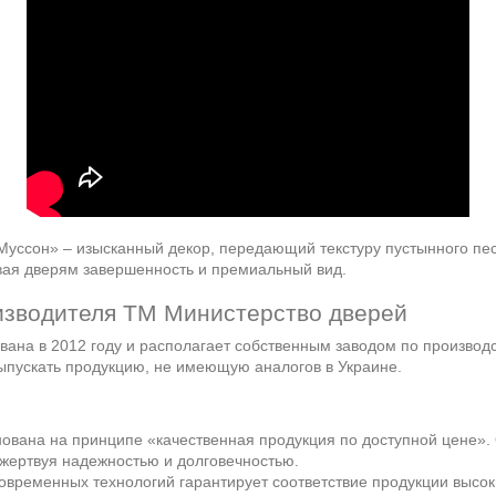
Муссон» – изысканный декор, передающий текстуру пустынного пес
авая дверям завершенность и премиальный вид.
изводителя ТМ Министерство дверей
ана в 2012 году и располагает собственным заводом по производ
ыпускать продукцию, не имеющую аналогов в Украине.
ована на принципе «качественная продукция по доступной цене».
 жертвуя надежностью и долговечностью.
временных технологий гарантирует соответствие продукции высоки