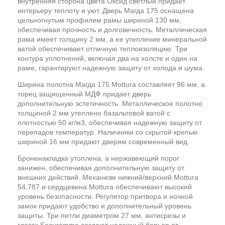
внутренняя сторона цвета Оксид светлый придает
интерьеру теплоту и уют. Дверь Магда 175 оснащена
цельногнутым профилем рамы шириной 130 мм,
обеспечивая прочность и долговечность. Металлическая
рама имеет толщину 2 мм, а ее утепление минеральной
ватой обеспечивает отличную теплоизоляцию. Три
контура уплотнений, включая два на холсте и один на
раме, гарантируют надежную защиту от холода и шума.
Ширина полотна Магда 175 Mottura составляет 96 мм, а
торец защищенный МДФ придает дверь
дополнительную эстетичность. Металлическое полотно
толщиной 2 мм утеплено базальтовой ватой с
плотностью 50 кг/м3, обеспечивая надежную защиту от
перепадов температур. Наличники со скрытой крепью
шириной 16 мм придают дверям современный вид.
Броненакладка утоплена, а нержавеющий порог
занижен, обеспечивая дополнительную защиту от
внешних действий. Механизм нижний/верхний Mottura
54.787 и сердцевина Mottura обеспечивают высокий
уровень безопасности. Регулятор притвора и ночной
замок придают удобство и дополнительный уровень
защиты. Три петли диаметром 27 мм, антисрезы и