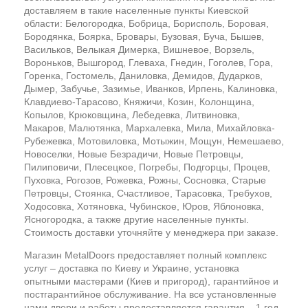
доставляем в такие населенные пункты Киевской
области: Белогородка, Бобрица, Борисполь, Боровая,
Бородянка, Боярка, Бровары, Бузовая, Буча, Бышев,
Васильков, Велыкая Димерка, Вишневое, Ворзель,
Вороньков, Вышгород, Глеваха, Гнедин, Гоголев, Гора,
Горенка, Гостомель, Даниловка, Демидов, Дударков,
Дымер, Забучье, Зазимье, Иванков, Ирпень, Калиновка,
Клавдиево-Тарасово, Княжичи, Козин, Колонщина,
Копылов, Крюковщина, Лебедевка, Литвиновка,
Макаров, Малютянка, Мархалевка, Мила, Михайловка-
Рубежевка, Мотовиловка, Мотыжин, Мощун, Немешаево,
Новоселки, Новые Безрадичи, Новые Петровцы,
Пилиповичи, Плесецкое, Погребы, Подгорцы, Процев,
Пуховка, Рогозов, Рожевка, Рожны, Сосновка, Старые
Петровцы, Стоянка, Счастливое, Тарасовка, Требухов,
Ходосовка, Хотяновка, Чубинское, Юров, Яблоновка,
Ясногородка, а также другие населенные пункты.
Стоимость доставки уточняйте у менеджера при заказе.
Магазин MetalDoors предоставляет полный комплекс
услуг – доставка по Киеву и Украине, установка
опытными мастерами (Киев и пригород), гарантийное и
постгарантийное обслуживание. На все установленные
нами двери и работы предоставляется гарантия – 1 год