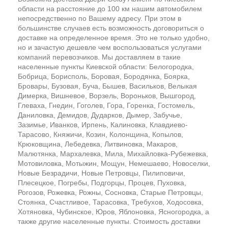
области на расстояние до 100 км нашим автомобилем
непосредственно по Вашему адресу. При этом в
большинстве случаев есть возможность договориться о
доставке на определенное время. Это не только удобно,
но и зачастую дешевле чем воспользоваться услугами
компаний перевозчиков. Мы доставляем в такие
населенные пункты Киевской области: Белогородка,
Бобрица, Борисполь, Боровая, Бородянка, Боярка,
Бровары, Бузовая, Буча, Бышев, Васильков, Велыкая
Димерка, Вишневое, Ворзель, Вороньков, Вышгород,
Глеваха, Гнедин, Гоголев, Гора, Горенка, Гостомель,
Даниловка, Демидов, Дударков, Дымер, Забучье,
Зазимье, Иванков, Ирпень, Калиновка, Клавдиево-
Тарасово, Княжичи, Козин, Колонщина, Копылов,
Крюковщина, Лебедевка, Литвиновка, Макаров,
Малютянка, Мархалевка, Мила, Михайловка-Рубежевка,
Мотовиловка, Мотыжин, Мощун, Немешаево, Новоселки,
Новые Безрадичи, Новые Петровцы, Пилиповичи,
Плесецкое, Погребы, Подгорцы, Процев, Пуховка,
Рогозов, Рожевка, Рожны, Сосновка, Старые Петровцы,
Стоянка, Счастливое, Тарасовка, Требухов, Ходосовка,
Хотяновка, Чубинское, Юров, Яблоновка, Ясногородка, а
также другие населенные пункты. Стоимость доставки