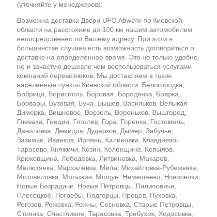
(уточняйте у менеджеров).
Возможна доставка Двери UFO Abwehr по Киевской
области на расстояние до 100 км нашим автомобилем
непосредственно по Вашему адресу. При этом в
большинстве случаев есть возможность договориться о
доставке на определенное время. Это не только удобно,
но и зачастую дешевле чем воспользоваться услугами
компаний перевозчиков. Мы доставляем в такие
населенные пункты Киевской области: Белогородка,
Бобрица, Борисполь, Боровая, Бородянка, Боярка,
Бровары, Бузовая, Буча, Бышев, Васильков, Велыкая
Димерка, Вишневое, Ворзель, Вороньков, Вышгород,
Глеваха, Гнедин, Гоголев, Гора, Горенка, Гостомель,
Даниловка, Демидов, Дударков, Дымер, Забучье,
Зазимье, Иванков, Ирпень, Калиновка, Клавдиево-
Тарасово, Княжичи, Козин, Колонщина, Копылов,
Крюковщина, Лебедевка, Литвиновка, Макаров,
Малютянка, Мархалевка, Мила, Михайловка-Рубежевка,
Мотовиловка, Мотыжин, Мощун, Немешаево, Новоселки,
Новые Безрадичи, Новые Петровцы, Пилиповичи,
Плесецкое, Погребы, Подгорцы, Процев, Пуховка,
Рогозов, Рожевка, Рожны, Сосновка, Старые Петровцы,
Стоянка, Счастливое, Тарасовка, Требухов, Ходосовка,