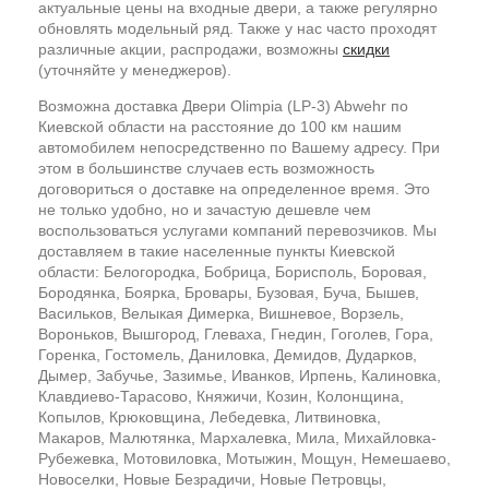
актуальные цены на входные двери, а также регулярно
обновлять модельный ряд. Также у нас часто проходят
различные акции, распродажи, возможны
скидки
(уточняйте у менеджеров).
Возможна доставка Двери Olimpia (LP-3) Abwehr по
Киевской области на расстояние до 100 км нашим
автомобилем непосредственно по Вашему адресу. При
этом в большинстве случаев есть возможность
договориться о доставке на определенное время. Это
не только удобно, но и зачастую дешевле чем
воспользоваться услугами компаний перевозчиков. Мы
доставляем в такие населенные пункты Киевской
области: Белогородка, Бобрица, Борисполь, Боровая,
Бородянка, Боярка, Бровары, Бузовая, Буча, Бышев,
Васильков, Велыкая Димерка, Вишневое, Ворзель,
Вороньков, Вышгород, Глеваха, Гнедин, Гоголев, Гора,
Горенка, Гостомель, Даниловка, Демидов, Дударков,
Дымер, Забучье, Зазимье, Иванков, Ирпень, Калиновка,
Клавдиево-Тарасово, Княжичи, Козин, Колонщина,
Копылов, Крюковщина, Лебедевка, Литвиновка,
Макаров, Малютянка, Мархалевка, Мила, Михайловка-
Рубежевка, Мотовиловка, Мотыжин, Мощун, Немешаево,
Новоселки, Новые Безрадичи, Новые Петровцы,