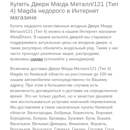
Купить Двери Магда Металл/121 (Тип
4) Magda недорого в Интернет
магазине
Купить недорого качественные входные Двери Магда
Металл/121 (Тип 4) можно в нашем Интернет магазине
MetalDoors. В нашем каталоге дверей мы стараемся
поддерживать актуальные цены на входные двери, а
также регулярно обновлять модельный ряд. Также у нас
часто проходят различные акции, распродажи,
возможны
скидки
(уточняйте у менеджеров).
Возможна доставка Двери Магда Металл/121 (Тип 4)
Magda по Киевской области на расстояние до 100 км
нашим автомобилем непосредственно по Вашему
адресу. При этом в большинстве случаев есть
возможность договориться о доставке на определенное
время. Это не только удобно, но и зачастую дешевле
чем воспользоваться услугами компаний перевозчиков.
Мы доставляем в такие населенные пункты Киевской
области: Белогородка, Бобрица, Борисполь, Боровая,
Бородянка, Боярка, Бровары, Бузовая, Буча, Бышев,
Васильков, Велыкая Димерка, Вишневое, Ворзель,
Вороньков, Вышгород, Глеваха, Гнедин, Гоголев, Гора,