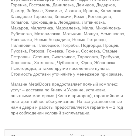
Горенка, Гостомель, Даниловка, Демидов, Дударков,
Дымер, Забучье, Зазимье, Иванков, Ирпень, Калиновка,
Клавдиево-Тарасово, Княжичи, Козин, Колонщина,
Копылов, Крюковщина, Лебедевка, Литвиновка,
Макаров, Малютянка, Мархалевка, Мила, Михайловка-
Рубежевка, Мотовиловка, Мотыжин, Мощун, Немешаево,
Новоселки, Новые Безрадичи, Новые Петровцы,
Пилиповичи, Плесецкое, Погребы, Подгорцы, Процев,
Пуховка, Рогозов, Рожевка, Рожны, Сосновка, Старые
Петровцы, Стоянка, Счастливое, Тарасовка, Требухов,
Ходосовка, Хотяновка, Чубинское, Юров, Яблоновка,
Ясногородка, а также другие населенные пункты.
Стоимость доставки уточняйте у менеджера при заказе.
Магазин MetalDoors предоставляет полный комплекс
услуг – доставка по Киеву и Украине, установка
опытными мастерами (Киев и пригород), гарантийное и
постгарантийное обслуживание. На все установленные
нами двери и работы предоставляется гарантия – 1 год
при соблюдении условий эксплуатации.