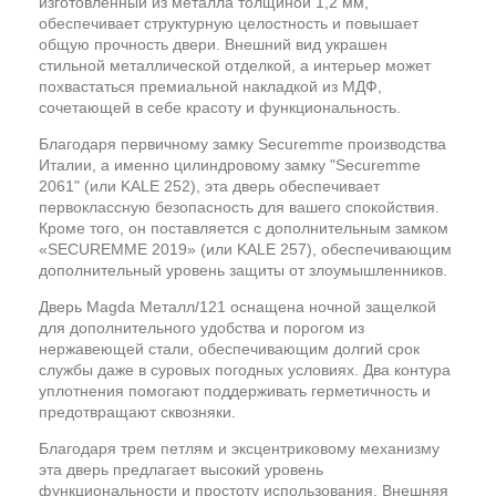
изготовленный из металла толщиной 1,2 мм,
обеспечивает структурную целостность и повышает
общую прочность двери. Внешний вид украшен
стильной металлической отделкой, а интерьер может
похвастаться премиальной накладкой из МДФ,
сочетающей в себе красоту и функциональность.
Благодаря первичному замку Securemme производства
Италии, а именно цилиндровому замку "Securemme
2061" (или KALE 252), эта дверь обеспечивает
первоклассную безопасность для вашего спокойствия.
Кроме того, он поставляется с дополнительным замком
«SECUREMME 2019» (или KALE 257), обеспечивающим
дополнительный уровень защиты от злоумышленников.
Дверь Magda Металл/121 оснащена ночной защелкой
для дополнительного удобства и порогом из
нержавеющей стали, обеспечивающим долгий срок
службы даже в суровых погодных условиях. Два контура
уплотнения помогают поддерживать герметичность и
предотвращают сквозняки.
Благодаря трем петлям и эксцентриковому механизму
эта дверь предлагает высокий уровень
функциональности и простоту использования. Внешняя