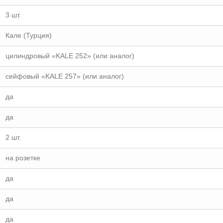
3 шт.
Кале (Турция)
цилиндровый «KALE 252» (или аналог)
сейфовый «KALE 257» (или аналог)
да
да
2 шт.
на розетке
да
да
да