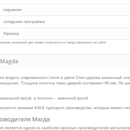
наружное
складская программа
Украина
ления, реальный цвет может отличаться от представленного на сайте
) Magda
ая модель современного стиля в цвете Спил дерева коньячный сн
помещения. Толщина полотна таких дверей составляет 90 мм. По ш
еральной ватой, а полотно – каменной ватой.
ктуются замками KALE турецкого производства, которые имеют не
изводителя Магда
ня является одной из наиболее крупных производителей металличе