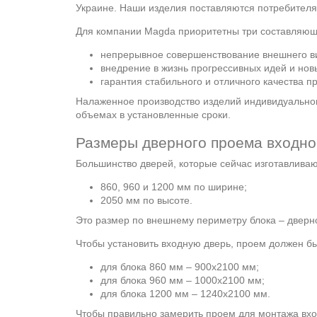
Украине. Наши изделия поставляются потребителям
Для компании Magda приоритетны три составляющ
непрерывное совершенствование внешнего ви
внедрение в жизнь прогрессивных идей и нов
гарантия стабильного и отличного качества п
Налаженное производство изделий индивидуальног
объемах в установленные сроки.
Размеры дверного проема входно
Большинство дверей, которые сейчас изготавлива
860, 960 и 1200 мм по ширине;
2050 мм по высоте.
Это размер по внешнему периметру блока – дверно
Чтобы установить входную дверь, проем должен б
для блока 860 мм – 900х2100 мм;
для блока 960 мм – 1000х2100 мм;
для блока 1200 мм – 1240х2100 мм.
Чтобы правильно замерить проем для монтажа вхо