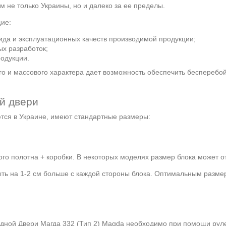
 не только Украины, но и далеко за ее пределы.
ие:
да и эксплуатационных качеств производимой продукции;
ых разработок;
родукции.
о и массового характера дает возможность обеспечить бесперебо
й двери
ются в Украине, имеют стандартные размеры:
го полотна + коробки. В некоторых моделях размер блока может от
ыть на 1-2 см больше с каждой стороны блока. Оптимальным разме
дной Двери Магда 332 (Тип 2) Magda необходимо при помощи руле