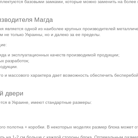
лектуются базовыми замками, которые можно заменить на более ка
изводителя Магда
ня является одной из наиболее крупных производителей металличе
 не только Украины, но и далеко за ее пределы.
ие:
да и эксплуатационных качеств производимой продукции;
ых разработок;
родукции.
о и массового характера дает возможность обеспечить бесперебо
й двери
ются в Украине, имеют стандартные размеры:
го полотна + коробки. В некоторых моделях размер блока может от
ыть на 1-2 см больше с каждой стороны блока. Оптимальным разме