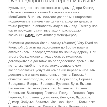
Dveri недорого в Интернет магазине
Купить недорого качественные входные Двери Каскад
(Эконом) можно в нашем Интернет магазине
MetalDoors. В нашем каталоге дверей мы стараемся
поддерживать актуальные цены на входные двери, а
также регулярно обновлять модельный ряд. Также у нас
часто проходят различные акции, распродажи,
возможны
скидки
(уточняйте у менеджеров).
Возможна доставка Двери Каскад (Эконом) Very Dveri по
Киевской области на расстояние до 100 км нашим
автомобилем непосредственно по Вашему адресу. При
этом в большинстве случаев есть возможность
договориться о доставке на определенное время. Это
не только удобно, но и зачастую дешевле чем
воспользоваться услугами компаний перевозчиков. Мы
доставляем в такие населенные пункты Киевской
области: Белогородка, Бобрица, Борисполь, Боровая,
Бородянка, Боярка, Бровары, Бузовая, Буча, Бышев,
Васильков, Велыкая Димерка, Вишневое, Ворзель,
Вороньков, Вышгород, Глеваха, Гнедин, Гоголев, Гора,
Горенка, Гостомель, Даниловка, Демидов, Дударков,
Дымер, Забучье, Зазимье, Иванков, Ирпень, Калиновка,
Клавдиево-Тарасово, Княжичи, Козин, Колонщина,