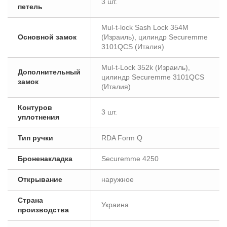
3 шт.
петель
Mul-t-lock Sash Lock 354M
Основной замок
(Израиль), цилиндр Securemme
3101QCS (Италия)
Mul-t-Lock 352k (Израиль),
Дополнительный
цилиндр Securemme 3101QCS
замок
(Италия)
Контуров
3 шт.
уплотнения
Тип ручки
RDA Form Q
Броненакладка
Securemme 4250
Открывание
наружное
Страна
Украина
производства