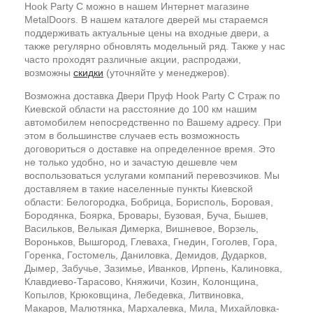
Hook Party C можно в нашем Интернет магазине
MetalDoors. В нашем каталоге дверей мы стараемся
поддерживать актуальные цены на входные двери, а
также регулярно обновлять модельный ряд. Также у нас
часто проходят различные акции, распродажи,
возможны
скидки
(уточняйте у менеджеров).
Возможна доставка Двери Пруф Hook Party C Страж по
Киевской области на расстояние до 100 км нашим
автомобилем непосредственно по Вашему адресу. При
этом в большинстве случаев есть возможность
договориться о доставке на определенное время. Это
не только удобно, но и зачастую дешевле чем
воспользоваться услугами компаний перевозчиков. Мы
доставляем в такие населенные пункты Киевской
области: Белогородка, Бобрица, Борисполь, Боровая,
Бородянка, Боярка, Бровары, Бузовая, Буча, Бышев,
Васильков, Велыкая Димерка, Вишневое, Ворзель,
Вороньков, Вышгород, Глеваха, Гнедин, Гоголев, Гора,
Горенка, Гостомель, Даниловка, Демидов, Дударков,
Дымер, Забучье, Зазимье, Иванков, Ирпень, Калиновка,
Клавдиево-Тарасово, Княжичи, Козин, Колонщина,
Копылов, Крюковщина, Лебедевка, Литвиновка,
Макаров, Малютянка, Мархалевка, Мила, Михайловка-