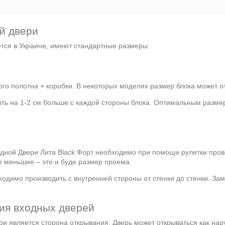
й двери
ются в Украине, имеют стандартные размеры:
го полотна + коробки. В некоторых моделях размер блока может от
ыть на 1-2 см больше с каждой стороны блока. Оптимальным разме
дной Двери Лита Black Форт необходимо при помощи рулетки пров
е меньшие – это и буде размер проема.
ходимо производить с внутренней стороны от стенки до стенки. За
ния входных дверей
и является сторона открывания. Дверь может открываться как нар