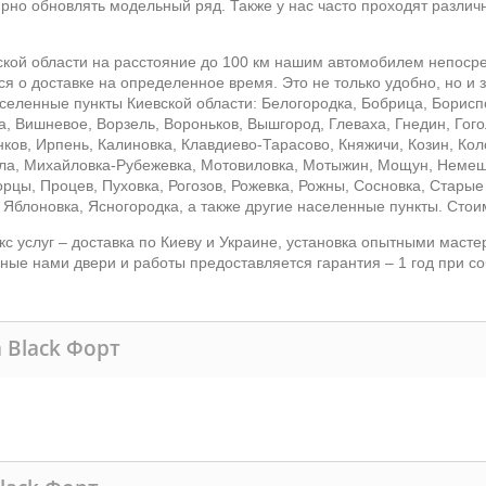
ярно обновлять модельный ряд. Также у нас часто проходят разли
ской области на расстояние до 100 км нашим автомобилем непоср
ся о доставке на определенное время. Это не только удобно, но и
селенные пункты Киевской области: Белогородка, Бобрица, Борисп
, Вишневое, Ворзель, Вороньков, Вышгород, Глеваха, Гнедин, Гогол
нков, Ирпень, Калиновка, Клавдиево-Тарасово, Княжичи, Козин, К
ила, Михайловка-Рубежевка, Мотовиловка, Мотыжин, Мощун, Немеш
рцы, Процев, Пуховка, Рогозов, Рожевка, Рожны, Сосновка, Старые
 Яблоновка, Ясногородка, а также другие населенные пункты. Стои
 услуг – доставка по Киеву и Украине, установка опытными мастер
ные нами двери и работы предоставляется гарантия – 1 год при с
 Black Форт