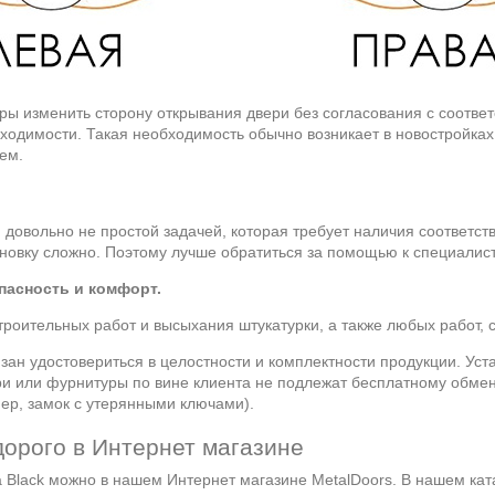
иры изменить сторону открывания двери без согласования с соотв
ходимости. Такая необходимость обычно возникает в новостройках,
ем.
я довольно не простой задачей, которая требует наличия соответс
ановку сложно. Поэтому лучше обратиться за помощью к специалис
асность и комфорт.
роительных работ и высыхания штукатурки, а также любых работ, 
язан удостовериться в целостности и комплектности продукции. У
 или фурнитуры по вине клиента не подлежат бесплатному обмену 
ер, замок с утерянными ключами).
дорого в Интернет магазине
а Black можно в нашем Интернет магазине MetalDoors. В нашем ка