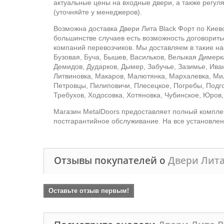
актуальные цены на входные двери, а также регул
(уточняйте у менеджеров).
Возможна доставка Двери Лита Black Форт по Киев
большинстве случаев есть возможность договорить
компаний перевозчиков. Мы доставляем в такие на
Бузовая, Буча, Бышев, Васильков, Велыкая Димерка
Демидов, Дударков, Дымер, Забучье, Зазимье, Ива
Литвиновка, Макаров, Малютянка, Мархалевка, М
Петровцы, Пилиповичи, Плесецкое, Погребы, Подго
Требухов, Ходосовка, Хотяновка, Чубинское, Юров,
Магазин MetalDoors предоставляет полный комплекс
постгарантийное обслуживание. На все установлен
Отзывы покупателей о
Двери Лита
Оставьте отзыв первым!