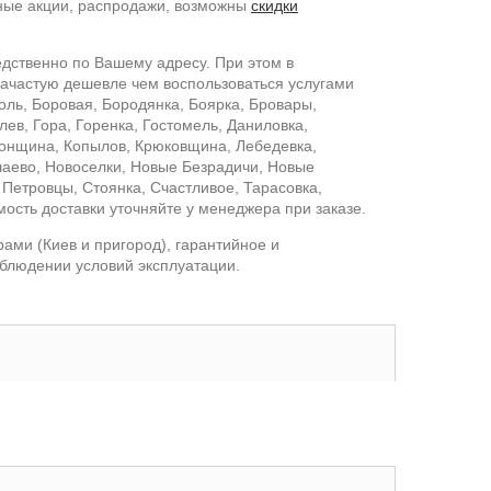
чные акции, распродажи, возможны
скидки
едственно по Вашему адресу. При этом в
 зачастую дешевле чем воспользоваться услугами
оль, Боровая, Бородянка, Боярка, Бровары,
ев, Гора, Горенка, Гостомель, Даниловка,
олонщина, Копылов, Крюковщина, Лебедевка,
аево, Новоселки, Новые Безрадичи, Новые
 Петровцы, Стоянка, Счастливое, Тарасовка,
мость доставки уточняйте у менеджера при заказе.
ами (Киев и пригород), гарантийное и
облюдении условий эксплуатации.