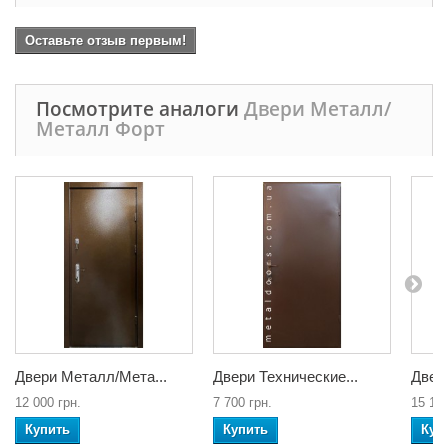
Оставьте отзыв первым!
Посмотрите аналоги
Двери Металл/
Металл Форт
Двери Металл/Мета...
Двери Технические...
Двер
12 000 грн.
7 700 грн.
15 100
Купить
Купить
Куп