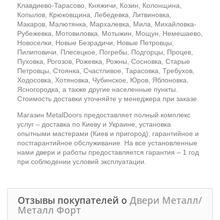
Клавдиево-Тарасово, Княжичи, Козин, Колонщина,
Копылов, Крюковщина, Лебедевка, Литвиновка,
Макаров, Малютянка, Мархалевка, Мила, Михайловка-
Рубежевка, Мотовиловка, Мотыжин, Мощун, Немешаево,
Новоселки, Новые Безрадичи, Новые Петровцы,
Пилиповичи, Плесецкое, Погребы, Подгорцы, Процев,
Пуховка, Рогозов, Рожевка, Рожны, Сосновка, Старые
Петровцы, Стоянка, Счастливое, Тарасовка, Требухов,
Ходосовка, Хотяновка, Чубинское, Юров, Яблоновка,
Ясногородка, а также другие населенные пункты.
Стоимость доставки уточняйте у менеджера при заказе.
Магазин MetalDoors предоставляет полный комплекс
услуг – доставка по Киеву и Украине, установка
опытными мастерами (Киев и пригород), гарантийное и
постгарантийное обслуживание. На все установленные
нами двери и работы предоставляется гарантия – 1 год
при соблюдении условий эксплуатации.
Отзывы покупателей о
Двери Металл/
Металл Форт