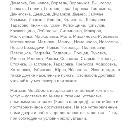
Димерка, Вишневое, Ворзель, Вороньков, Вышгород,
Глеваха, Гнедин, Гоголев, Гора, Горенка, Гостомель,
Даниловка, Демидов, Дударков, Дымер, Забучье,
Зазимье, Иванков, Ирпень, Калиновка, Клавдиево-
Тарасово, Княжичи, Козин, Колонщина, Копылов,
Крюковщина, Лебедевка, Литвиновка, Макаров,
Малютянка, Мархалевка, Мила, Михайловка-Рубежевка,
Мотовиловка, Мотыжин, Мощун, Немешаево, Новоселки,
Новые Безрадичи, Новые Петровцы, Пилиповичи,
Плесецкое, Погребы, Подгорцы, Процев, Пуховка,
Рогозов, Рожевка, Рожны, Сосновка, Старые Петровцы,
Стоянка, Счастливое, Тарасовка, Требухов, Ходосовка,
Хотяновка, Чубинское, Юров, Яблоновка, Ясногородка, а
также другие населенные пункты. Стоимость доставки
уточняйте у менеджера при заказе.
Магазин MetalDoors предоставляет полный комплекс
услуг – доставка по Киеву и Украине, установка
опытными мастерами (Киев и пригород), гарантийное и
постгарантийное обслуживание. На все установленные
нами двери и работы предоставляется гарантия – 1 год
при соблюдении условий эксплуатации.