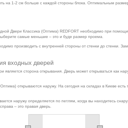
ыть на 1-2 см больше с каждой стороны блока. Оптимальным разме
одной Двери Классика (Оптима) REDFORT необходимо при помощи 
 выберите самые меньшие – это и буде размер проема.
ходимо производить с внутренней стороны от стенки до стенки. За
ния входных дверей
и является сторона открывания. Дверь может открываться как нар
(Оптима) открываются наружу. На сегодня на складах в Киеве есть т
вается наружу определяется по петлям, когда вы находитесь снар
справа – это правая дверь.