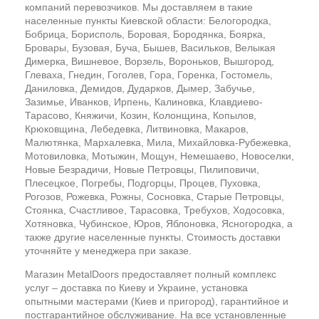
компаний перевозчиков. Мы доставляем в такие
населенные пункты Киевской области: Белогородка,
Бобрица, Борисполь, Боровая, Бородянка, Боярка,
Бровары, Бузовая, Буча, Бышев, Васильков, Велыкая
Димерка, Вишневое, Ворзель, Вороньков, Вышгород,
Глеваха, Гнедин, Гоголев, Гора, Горенка, Гостомель,
Даниловка, Демидов, Дударков, Дымер, Забучье,
Зазимье, Иванков, Ирпень, Калиновка, Клавдиево-
Тарасово, Княжичи, Козин, Колонщина, Копылов,
Крюковщина, Лебедевка, Литвиновка, Макаров,
Малютянка, Мархалевка, Мила, Михайловка-Рубежевка,
Мотовиловка, Мотыжин, Мощун, Немешаево, Новоселки,
Новые Безрадичи, Новые Петровцы, Пилиповичи,
Плесецкое, Погребы, Подгорцы, Процев, Пуховка,
Рогозов, Рожевка, Рожны, Сосновка, Старые Петровцы,
Стоянка, Счастливое, Тарасовка, Требухов, Ходосовка,
Хотяновка, Чубинское, Юров, Яблоновка, Ясногородка, а
также другие населенные пункты. Стоимость доставки
уточняйте у менеджера при заказе.
Магазин MetalDoors предоставляет полный комплекс
услуг – доставка по Киеву и Украине, установка
опытными мастерами (Киев и пригород), гарантийное и
постгарантийное обслуживание. На все установленные