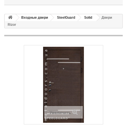
Входные двери
SteelGuard
Solid
Двери
Rizor
Увеличить