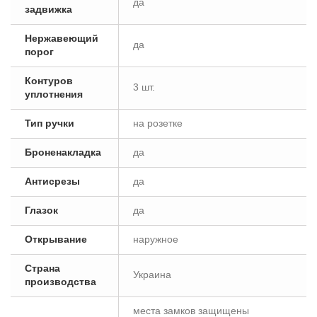
да
задвижка
Нержавеющий
да
порог
Контуров
3 шт.
уплотнения
Тип ручки
на розетке
Броненакладка
да
Антисрезы
да
Глазок
да
Открывание
наружное
Страна
Украина
производства
места замков защищены