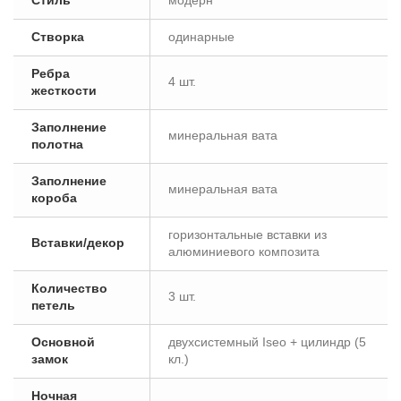
Стиль
модерн
Створка
одинарные
Ребра
4 шт.
жесткости
Заполнение
минеральная вата
полотна
Заполнение
минеральная вата
короба
горизонтальные вставки из
Вставки/декор
алюминиевого композита
Количество
3 шт.
петель
Основной
двухсистемный Iseo + цилиндр (5
замок
кл.)
Ночная