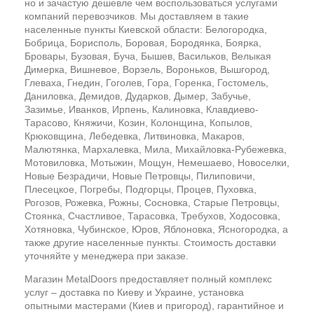
но и зачастую дешевле чем воспользоваться услугами
компаний перевозчиков. Мы доставляем в такие
населенные пункты Киевской области: Белогородка,
Бобрица, Борисполь, Боровая, Бородянка, Боярка,
Бровары, Бузовая, Буча, Бышев, Васильков, Велыкая
Димерка, Вишневое, Ворзель, Вороньков, Вышгород,
Глеваха, Гнедин, Гоголев, Гора, Горенка, Гостомель,
Даниловка, Демидов, Дударков, Дымер, Забучье,
Зазимье, Иванков, Ирпень, Калиновка, Клавдиево-
Тарасово, Княжичи, Козин, Колонщина, Копылов,
Крюковщина, Лебедевка, Литвиновка, Макаров,
Малютянка, Мархалевка, Мила, Михайловка-Рубежевка,
Мотовиловка, Мотыжин, Мощун, Немешаево, Новоселки,
Новые Безрадичи, Новые Петровцы, Пилиповичи,
Плесецкое, Погребы, Подгорцы, Процев, Пуховка,
Рогозов, Рожевка, Рожны, Сосновка, Старые Петровцы,
Стоянка, Счастливое, Тарасовка, Требухов, Ходосовка,
Хотяновка, Чубинское, Юров, Яблоновка, Ясногородка, а
также другие населенные пункты. Стоимость доставки
уточняйте у менеджера при заказе.
Магазин MetalDoors предоставляет полный комплекс
услуг – доставка по Киеву и Украине, установка
опытными мастерами (Киев и пригород), гарантийное и