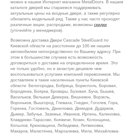
можно в нашем Интернет магазине MetalDoors. В нашем
каталоге дверей мы стараемся поддерживать
актуальные цены на входные двери, а также регулярно
обновлять модельный ряд. Также у нас часто проходят
различные акции, распродажи, возможны
скидки
(уточняйте у менеджеров).
Возможна доставка Двери Cascade SteelGuard по
Киевской области на расстояние до 100 км нашим
автомобилем непосредственно по Вашему адресу. При
этом в большинстве случаев есть возможность
договориться о доставке на определенное время. Это
не только удобно, но и зачастую дешевле чем
воспользоваться услугами компаний перевозчиков. Мы
доставляем в такие населенные пункты Киевской
области: Белогородка, Бобрица, Борисполь, Боровая,
Бородянка, Боярка, Бровары, Бузовая, Буча, Бышев,
Васильков, Велыкая Димерка, Вишневое, Ворзель,
Вороньков, Вышгород, Глеваха, Гнедин, Гоголев, Гора,
Горенка, Гостомель, Даниловка, Демидов, Дударков,
Дымер, Забучье, Зазимье, Иванков, Ирпень, Калиновка,
Клавдиево-Тарасово, Княжичи, Козин, Колонщина,
Копылов, Крюковщина, Лебедевка, Литвиновка,
Макаров, Малютянка, Мархалевка, Мила, Михайловка-