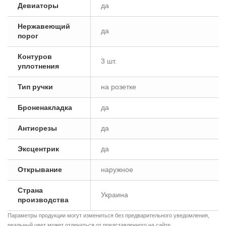
Девиаторы
да
Нержавеющий
да
порог
Контуров
3 шт.
уплотнения
Тип ручки
на розетке
Броненакладка
да
Антисрезы
да
Эксцентрик
да
Открывание
наружное
Страна
Украина
производства
Параметры продукции могут измениться без предварительного уведомления,
реальный цвет может отличаться от представленного на сайте