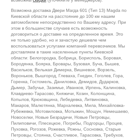
Возможна доставка Двери Магда 601 (Тип 13) Magda по
Киевской области на расстояние до 100 км нашим
автомобилем непосредственно по Вашему адресу. При
этом в большинстве случаев есть возможность
договориться о доставке на определенное время. Это
не только удобно, но и зачастую дешевле чем
воспользоваться услугами компаний перевозчиков. Мы
доставляем в такие населенные пункты Киевской
области: Белогородка, Бобрица, Борисполь, Боровая,
Бородянка, Боярка, Бровары, Бузовая, Буча, Бышев,
Васильков, Велыкая Димерка, Вишневое, Ворзель,
Вороньков, Вышгород, Глеваха, Гнедин, Гоголев, Гора,
Горенка, Гостомель, Даниловка, Демидов, Дударков,
Дымер, Забучье, Зазимье, Иванков, Ирпень, Калиновка,
Клавдиево-Тарасово, Княжичи, Козин, Колонщина,
Копылов, Крюковщина, Лебедевка, Литвиновка,
Макаров, Малютянка, Мархалевка, Мила, Михайловка-
Рубежевка, Мотовиловка, Мотыжин, Мощун, Немешаево,
Новоселки, Новые Безрадичи, Новые Петровцы,
Пилиповичи, Плесецкое, Погребы, Подгорцы, Процев,
Пуховка, Рогозов, Рожевка, Рожны, Сосновка, Старые
Петровцы, Стоянка, Счастливое, Тарасовка, Требухов,