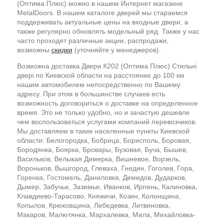
(Оптима Плюс) можно в нашем Интернет магазине
MetalDoors. В нашем каталоге дверей мы стараемся
поддерживать актуальные цены на входные двери, а
также регулярно обновлять модельный ряд. Также у нас
часто проходят различные акции, распродажи,
возможны
скидки
(уточняйте у менеджеров).
Возможна доставка Двери К202 (Оптима Плюс) Стильні
двері по Киевской области на расстояние до 100 км
нашим автомобилем непосредственно по Вашему
адресу. При этом в большинстве случаев есть
возможность договориться о доставке на определенное
время. Это не только удобно, но и зачастую дешевле
чем воспользоваться услугами компаний перевозчиков.
Мы доставляем в такие населенные пункты Киевской
области: Белогородка, Бобрица, Борисполь, Боровая,
Бородянка, Боярка, Бровары, Бузовая, Буча, Бышев,
Васильков, Велыкая Димерка, Вишневое, Ворзель,
Вороньков, Вышгород, Глеваха, Гнедин, Гоголев, Гора,
Горенка, Гостомель, Даниловка, Демидов, Дударков,
Дымер, Забучье, Зазимье, Иванков, Ирпень, Калиновка,
Клавдиево-Тарасово, Княжичи, Козин, Колонщина,
Копылов, Крюковщина, Лебедевка, Литвиновка,
Макаров, Малютянка, Мархалевка, Мила, Михайловка-