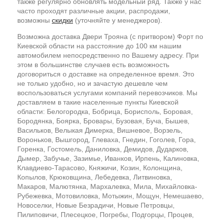
также регулярно обновлять модельный ряд. Также у нас
часто проходят различные акции, распродажи,
возможны
скидки
(уточняйте у менеджеров).
Возможна доставка Двери Трояна (с притвором) Форт по
Киевской области на расстояние до 100 км нашим
автомобилем непосредственно по Вашему адресу. При
этом в большинстве случаев есть возможность
договориться о доставке на определенное время. Это
не только удобно, но и зачастую дешевле чем
воспользоваться услугами компаний перевозчиков. Мы
доставляем в такие населенные пункты Киевской
области: Белогородка, Бобрица, Борисполь, Боровая,
Бородянка, Боярка, Бровары, Бузовая, Буча, Бышев,
Васильков, Велыкая Димерка, Вишневое, Ворзель,
Вороньков, Вышгород, Глеваха, Гнедин, Гоголев, Гора,
Горенка, Гостомель, Даниловка, Демидов, Дударков,
Дымер, Забучье, Зазимье, Иванков, Ирпень, Калиновка,
Клавдиево-Тарасово, Княжичи, Козин, Колонщина,
Копылов, Крюковщина, Лебедевка, Литвиновка,
Макаров, Малютянка, Мархалевка, Мила, Михайловка-
Рубежевка, Мотовиловка, Мотыжин, Мощун, Немешаево,
Новоселки, Новые Безрадичи, Новые Петровцы,
Пилиповичи, Плесецкое, Погребы, Подгорцы, Процев,