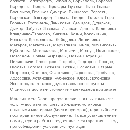
области: Белогородка, Бобрица, Борисполь, Боровая,
Бородянка, Боярка, Бровары, Бузовая, Буча, Бышев,
Васильков, Велыкая Димерка, Вишневое, Ворзель,
Вороньков, Вышгород, Глеваха, Гнедин, Гоголев, Гора,
Горенка, Гостомель, Даниловка, Демидов, Дударков,
Дымер, Забучье, Зазимье, Иванков, Ирпень, Калиновка,
Клавдиево-Тарасово, Княжичи, Козин, Колонщина,
Копылов, Крюковщина, Лебедевка, Литвиновка,
Макаров, Малютянка, Мархалевка, Мила, Михайловка-
Рубежевка, Мотовиловка, Мотыжин, Мощун, Немешаево,
Новоселки, Новые Безрадичи, Новые Петровцы,
Пилиповичи, Плесецкое, Погребы, Подгорцы, Процев,
Пуховка, Рогозов, Рожевка, Рожны, Сосновка, Старые
Петровцы, Стоянка, Счастливое, Тарасовка, Требухов,
Ходосовка, Хотяновка, Чубинское, Юров, Яблоновка,
Ясногородка, а также другие населенные пункты.
Стоимость доставки уточняйте у менеджера при заказе.
Магазин MetalDoors предоставляет полный комплекс
услуг – доставка по Киеву и Украине, установка
опытными мастерами (Киев и пригород), гарантийное и
постгарантийное обслуживание. На все установленные
нами двери и работы предоставляется гарантия – 1 год
при соблюдении условий эксплуатации.