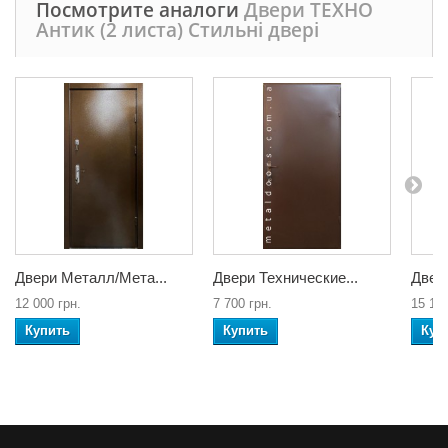
Посмотрите аналоги
Двери ТЕХНО
Антик (2 листа) Стильні двері
Двери Металл/Мета...
Двери Технические...
Двер
12 000 грн.
7 700 грн.
15 100
Купить
Купить
Куп