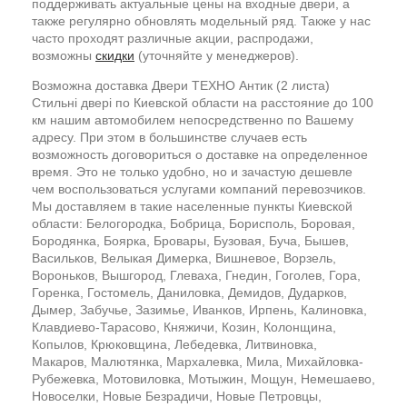
поддерживать актуальные цены на входные двери, а
также регулярно обновлять модельный ряд. Также у нас
часто проходят различные акции, распродажи,
возможны
скидки
(уточняйте у менеджеров).
Возможна доставка Двери ТЕХНО Антик (2 листа)
Стильні двері по Киевской области на расстояние до 100
км нашим автомобилем непосредственно по Вашему
адресу. При этом в большинстве случаев есть
возможность договориться о доставке на определенное
время. Это не только удобно, но и зачастую дешевле
чем воспользоваться услугами компаний перевозчиков.
Мы доставляем в такие населенные пункты Киевской
области: Белогородка, Бобрица, Борисполь, Боровая,
Бородянка, Боярка, Бровары, Бузовая, Буча, Бышев,
Васильков, Велыкая Димерка, Вишневое, Ворзель,
Вороньков, Вышгород, Глеваха, Гнедин, Гоголев, Гора,
Горенка, Гостомель, Даниловка, Демидов, Дударков,
Дымер, Забучье, Зазимье, Иванков, Ирпень, Калиновка,
Клавдиево-Тарасово, Княжичи, Козин, Колонщина,
Копылов, Крюковщина, Лебедевка, Литвиновка,
Макаров, Малютянка, Мархалевка, Мила, Михайловка-
Рубежевка, Мотовиловка, Мотыжин, Мощун, Немешаево,
Новоселки, Новые Безрадичи, Новые Петровцы,