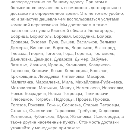
непосредственно по Вашему адресу. При этом в
большинстве случаев есть возможность договориться о
доставке на определенное время. Это не только удобно,
но и зачастую дешевле чем воспользоваться услугами
компаний перевозчиков. Мы доставляем в такие
населенные пункты Киевской области: Белогородка,
Бобрица, Борисполь, Боровая, Бородянка, Боярка,
Бровары, Бузовая, Буча, Бышев, Васильков, Велыкая
Димерка, Вишневое, Ворзель, Вороньков, Вышгород,
Глеваха, Гнедин, Гоголев, Гора, Горенка, Гостомель,
Даниловка, Демидов, Дударков, Дымер, Забучье,
Зазимье, Иванков, Ирпень, Калиновка, Клавдиево-
Тарасово, Княжичи, Козин, Колонщина, Копылов,
Крюковщина, Лебедевка, Литвиновка, Макаров,
Малютянка, Мархалевка, Мила, Михайловка-Рубежевка,
Мотовиловка, Мотыжин, Мощун, Немешаево, Новоселки,
Новые Безрадичи, Новые Петровцы, Пилиповичи,
Плесецкое, Погребы, Подгорцы, Процев, Пуховка,
Рогозов, Рожевка, Рожны, Сосновка, Старые Петровцы,
Стоянка, Счастливое, Тарасовка, Требухов, Ходосовка,
Хотяновка, Чубинское, Юров, Яблоновка, Ясногородка, а
также другие населенные пункты. Стоимость доставки
уточняйте у менеджера при заказе.